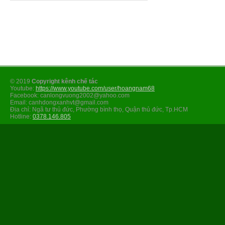
© 2019
Copyright kênh chế tác
Youtube:
https://www.youtube.com/user/hoangnam68
Facebook: canlongvuong2002@yahoo.com
Email: canhdongxanhvt@gmail.com
Địa chỉ: Ngã tư thủ đức, Phường bình thọ, Quận thủ đức, Tp.HCM
Hotline:
0378.146.805