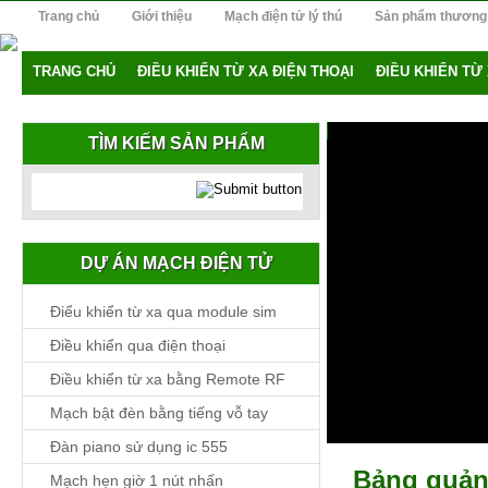
Trang chủ
Giới thiệu
Mạch điện tử lý thú
Sản phẩm thương
TRANG CHỦ
ĐIỀU KHIỂN TỪ XA ĐIỆN THOẠI
ĐIỀU KHIỂN TỪ
TÌM KIẾM SẢN PHẨM
DỰ ÁN MẠCH ĐIỆN TỬ
Điểu khiển từ xa qua module sim
Điều khiển qua điện thoại
Điều khiển từ xa bằng Remote RF
Mạch bật đèn bằng tiếng vỗ tay
Đàn piano sử dụng ic 555
Bảng quản
Mạch hẹn giờ 1 nút nhấn