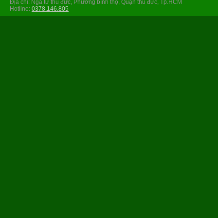
Địa chỉ: Ngã tư thủ đức, Phường bình thọ, Quận thủ đức, Tp.HCM
Hotline:
0378.146.805