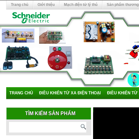
Trang chủ
Giới thiệu
Mạch điện tử lý thú
Sản phẩm thương
TRANG CHỦ
ĐIỀU KHIỂN TỪ XA ĐIỆN THOẠI
ĐIỀU KHIỂN TỪ
TÌM KIẾM SẢN PHẨM