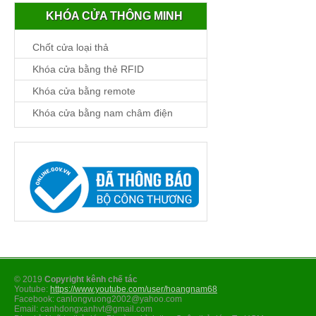
KHÓA CỬA THÔNG MINH
Chốt cửa loại thả
Khóa cửa bằng thẻ RFID
Khóa cửa bằng remote
Khóa cửa bằng nam châm điện
© 2019
Copyright kênh chế tác
Youtube:
https://www.youtube.com/user/hoangnam68
Facebook: canlongvuong2002@yahoo.com
Email: canhdongxanhvt@gmail.com